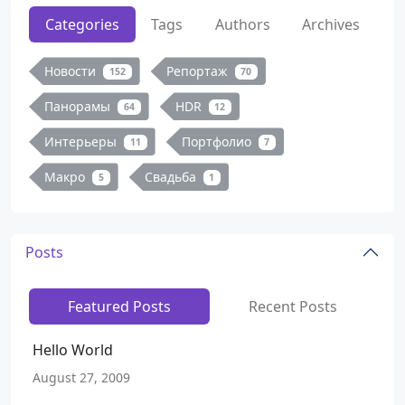
Categories
Tags
Authors
Archives
Новости
Репортаж
152
70
Панорамы
HDR
64
12
Интерьеры
Портфолио
11
7
Макро
Свадьба
5
1
Posts
Featured Posts
Recent Posts
Hello World
August 27, 2009