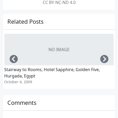
CC BY-NC-ND 4.0
Related Posts
NO IMAGE
Left
Righ
Stairway to Rooms, Hotel Sapphire, Golden Five,
H
Hurgada, Egypt
S
October 4, 2009
Comments