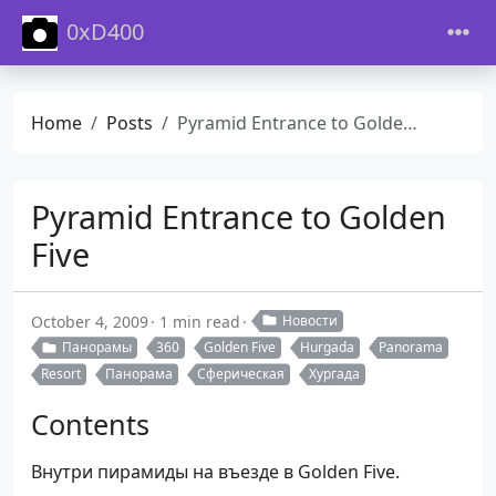
0xD400
Home
Posts
Pyramid Entrance to Golden Five
Pyramid Entrance to Golden
Five
October 4, 2009
1 min read
Новости
Панорамы
360
Golden Five
Hurgada
Panorama
Resort
Панорама
Сферическая
Хургада
Contents
Внутри пирамиды на въезде в Golden Five.