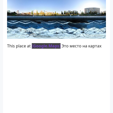
This place at
[
Google.Maps
]
Это место на картах