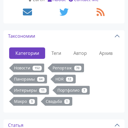
Таксономии
Категории
Теги
Автор
Архив
Новости
Репортаж
152
70
Панорамы
HDR
64
12
Интерьеры
Портфолио
11
7
Макро
Свадьба
5
1
Статья