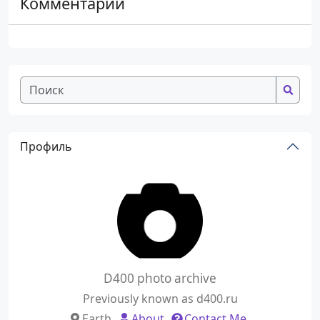
Комментарии
Профиль
D400 photo archive
Previously known as d400.ru
Earth
About
Contact Me