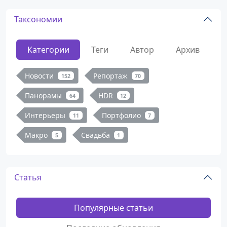
Таксономии
Категории
Теги
Автор
Архив
Новости
Репортаж
152
70
Панорамы
HDR
64
12
Интерьеры
Портфолио
11
7
Макро
Свадьба
5
1
Статья
Популярные статьи