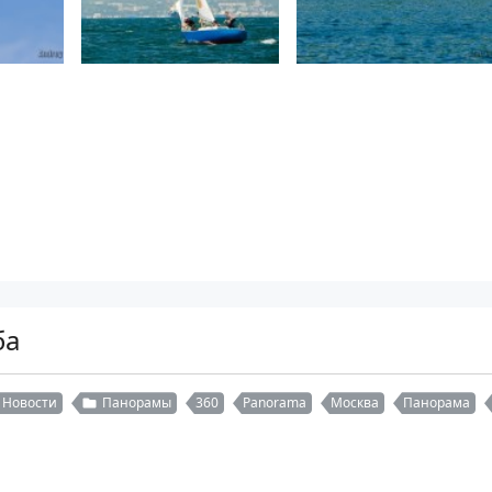
ба
Новости
Панорамы
360
Panorama
Москва
Панорама