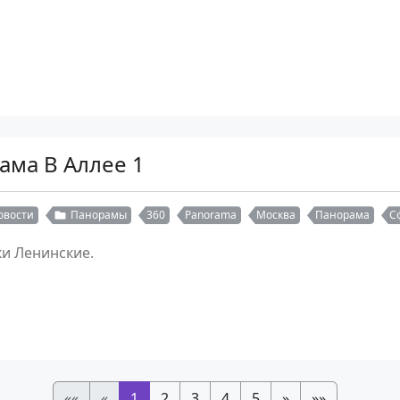
ама В Аллее 1
овости
Панорамы
360
Panorama
Москва
Панорама
С
ки Ленинские.
««
«
1
2
3
4
5
»
»»