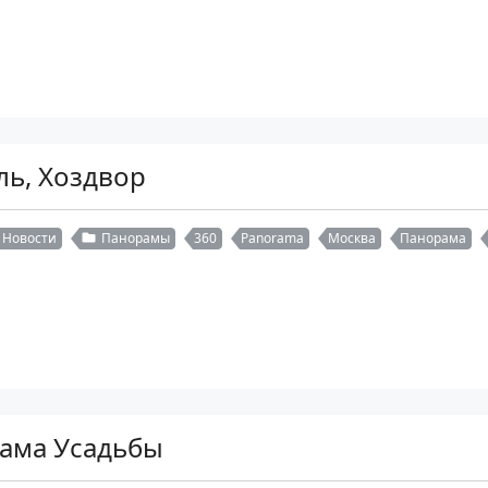
ль, Хоздвор
Новости
Панорамы
360
Panorama
Москва
Панорама
ама Усадьбы