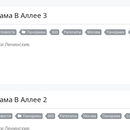
ама В Аллее 3
Новости
Панорамы
360
Panorama
Москва
Панорама
ки Ленинские.
ама В Аллее 2
овости
Панорамы
360
Panorama
Москва
Панорама
С
ки Ленинские.