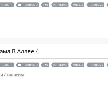
Новости
Панорамы
360
Panorama
Москва
Панорама
ама В Аллее 4
Новости
Панорамы
360
Panorama
Москва
Панорама
ки Ленинские.