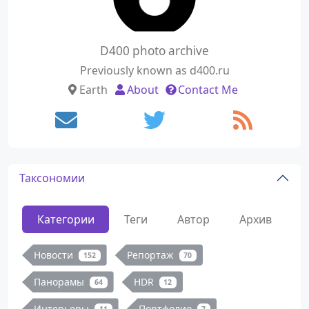
D400 photo archive
Previously known as d400.ru
Earth
About
Contact Me
Таксономии
Категории
Теги
Автор
Архив
Новости
Репортаж
152
70
Панорамы
HDR
64
12
Интерьеры
Портфолио