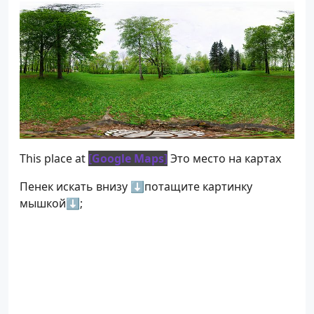
This place at
[
Google Maps
]
Это место на картах
Пенек искать внизу ⬇потащите картинку
мышкой⬇;