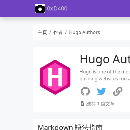
0xD400
主頁
作者
Hugo Authors
Hugo Au
Hugo is one of the mos
building websites fun 
總共 1 篇文章
Markdown 語法指南