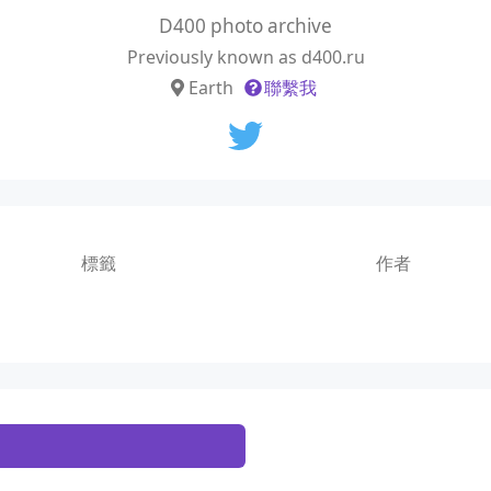
D400 photo archive
Previously known as d400.ru
Earth
聯繫我
標籤
作者