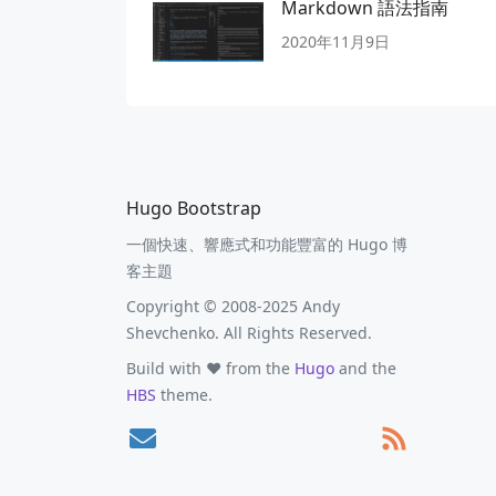
Markdown 語法指南
2020年11月9日
Hugo Bootstrap
一個快速、響應式和功能豐富的 Hugo 博
客主題
Copyright © 2008-2025 Andy
Shevchenko. All Rights Reserved.
Build with ❤️ from the
Hugo
and the
HBS
theme.