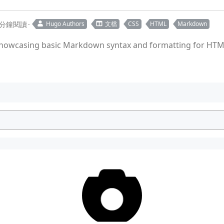
 分鐘閱讀
Hugo Authors
文檔
CSS
HTML
Markdown
showcasing basic Markdown syntax and formatting for HTM