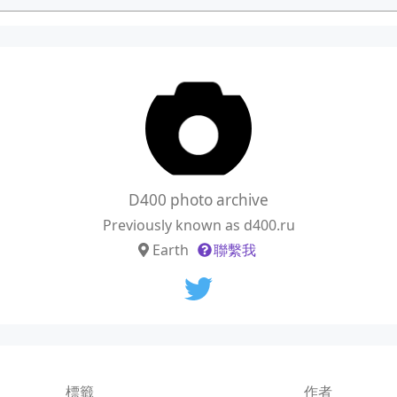
D400 photo archive
Previously known as d400.ru
Earth
聯繫我
標籤
作者