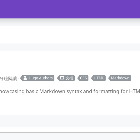
 分鐘閱讀
Hugo Authors
文檔
CSS
HTML
Markdown
showcasing basic Markdown syntax and formatting for HTM