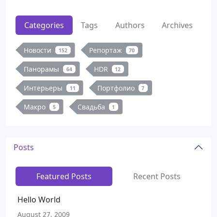
Categories
Tags
Authors
Archives
Новости
Репортаж
152
70
Панорамы
HDR
64
12
Интерьеры
Портфолио
11
7
Макро
Свадьба
5
1
Posts
Featured Posts
Recent Posts
Hello World
August 27, 2009