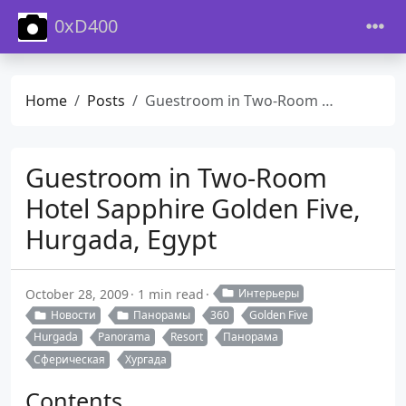
0xD400
Home
Posts
Guestroom in Two-Room Hotel Sapphire Golden Five, Hurgada, Egypt
Guestroom in Two-Room
Hotel Sapphire Golden Five,
Hurgada, Egypt
October 28, 2009
1 min read
Интерьеры
Новости
Панорамы
360
Golden Five
Hurgada
Panorama
Resort
Панорама
Сферическая
Хургада
Contents