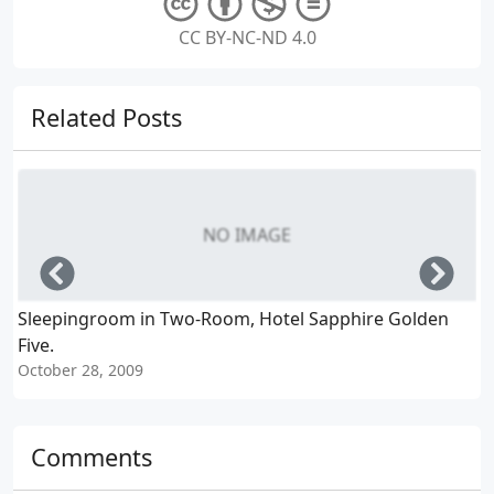
CC BY-NC-ND 4.0
Related Posts
NO IMAGE
Left
Righ
Sleepingroom in Two-Room, Hotel Sapphire Golden
Five.
F
October 28, 2009
O
Comments