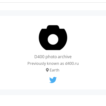
D400 photo archive
Previously known as d400.ru
Earth