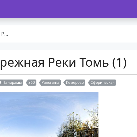
(1)
режная Реки Томь (1)
Панорамы
360
Panorama
Кемерово
Сферическая