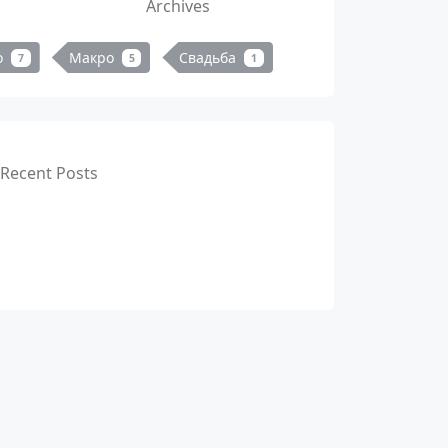
Archives
о
Макро
Свадьба
7
5
1
Recent Posts