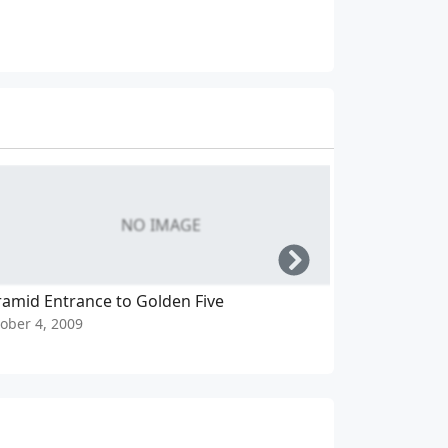
NO IMAGE
Right
ramid Entrance to Golden Five
Stairway to 
ober 4, 2009
Hurgada, Eg
October 4, 20