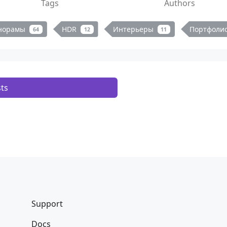
Tags
Authors
норамы
HDR
Интерьеры
Портфоли
64
12
11
ts
Support
Docs