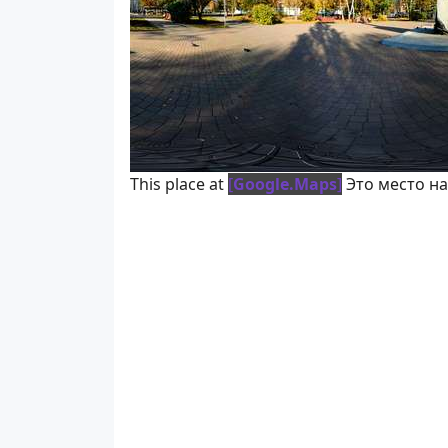
This place at
[
Google.Maps
]
Это место на