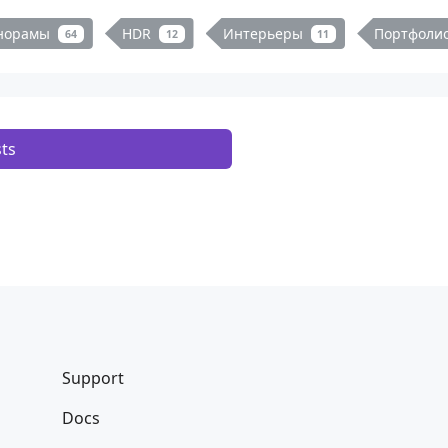
норамы
HDR
Интерьеры
Портфоли
64
12
11
ts
Support
Docs