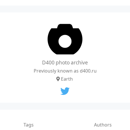
D400 photo archive
Previously known as d400.ru
Earth
Tags
Authors