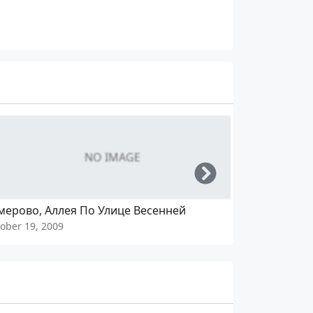
NO IMAGE
Right
мерово, Аллея По Улице Весенней
Кемерово, 
ober 19, 2009
October 13, 2