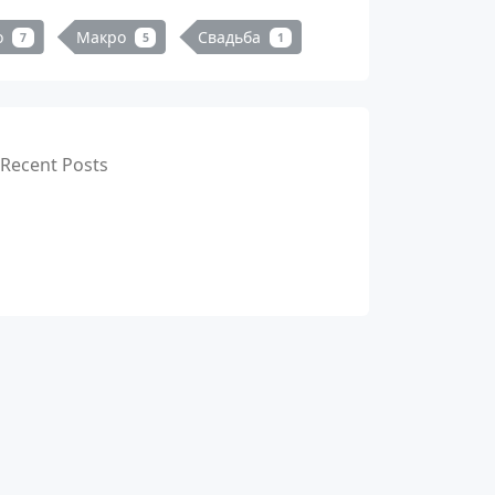
о
Макро
Свадьба
7
5
1
Recent Posts