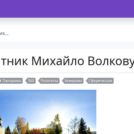
ову
тник Михайло Волков
Панорамы
360
Panorama
Кемерово
Сферическая