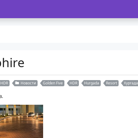
phire
HDR
Новости
Golden Five
HDR
Hurgada
Resort
Хургада
в.