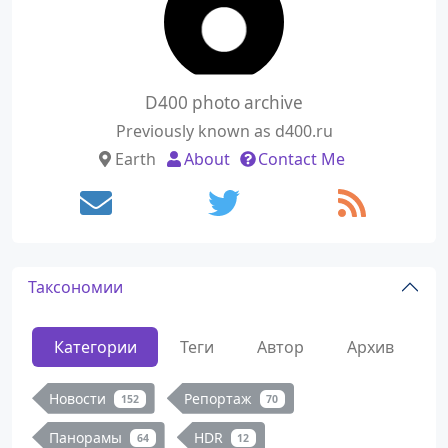
D400 photo archive
Previously known as d400.ru
Earth
About
Contact Me
Таксономии
Категории
Теги
Автор
Архив
Новости
Репортаж
152
70
Панорамы
HDR
64
12