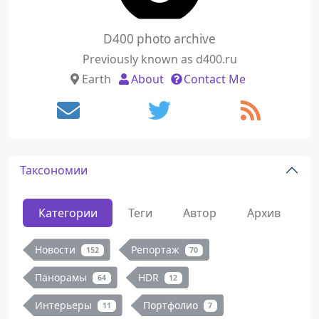
D400 photo archive
Previously known as d400.ru
Earth
About
Contact Me
Таксономии
Категории
Теги
Автор
Архив
Новости
Репортаж
152
70
Панорамы
HDR
64
12
Интерьеры
Портфолио
11
7