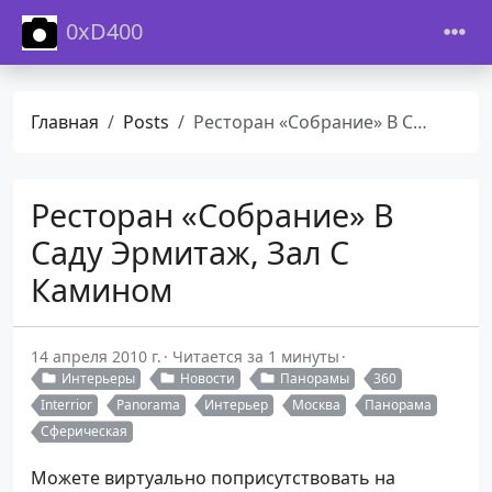
0xD400
Главная
Posts
Ресторан «Собрание» В Саду Эрмитаж, Зал С Камином
Ресторан «Собрание» В
Саду Эрмитаж, Зал С
Камином
14 апреля 2010 г.
Читается за 1 минуты
Интерьеры
Новости
Панорамы
360
Interrior
Panorama
Интерьер
Москва
Панорама
Сферическая
Можете виртуально поприсутствовать на