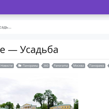
адьба
е — Усадьба
Новости
Панорамы
360
Panorama
Москва
Панорама