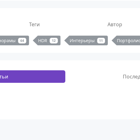
Теги
Автор
норамы
HDR
Интерьеры
Портфоли
64
12
11
тьи
После