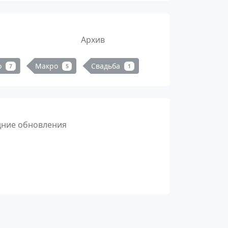
Архив
о
Макро
Свадьба
7
5
1
дние обновления