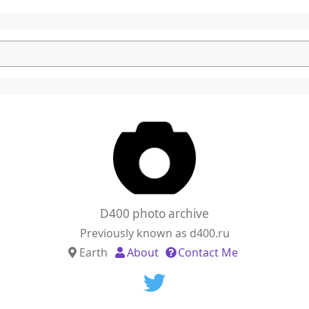
D400 photo archive
Previously known as d400.ru
Earth
About
Contact Me