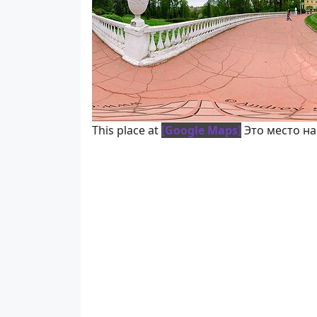
This place at
[
Google Maps
]
Это место на