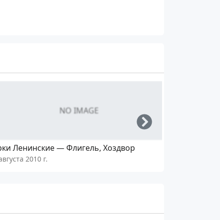
NO IMAGE
Right
рки Ленинские — Флигель, Хоздвор
Горки Лени
августа 2010 г.
11 августа 201