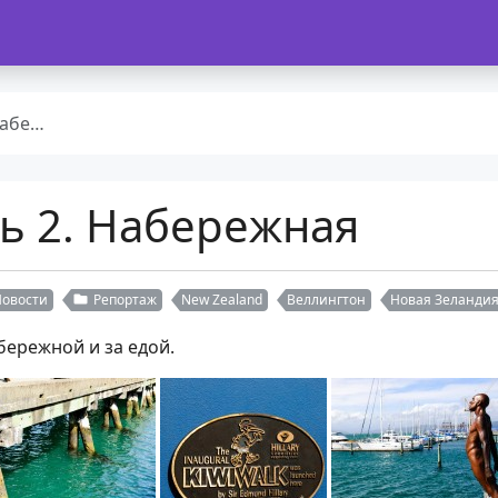
жная
ь 2. Набережная
Новости
Репортаж
New Zealand
Веллингтон
Новая Зеланди
бережной и за едой.