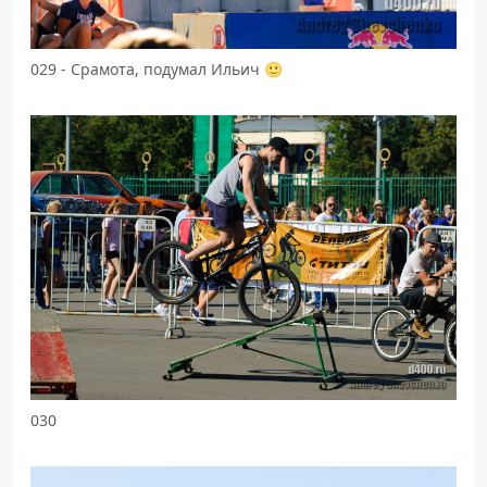
029 - Срамота, подумал Ильич 🙂
030