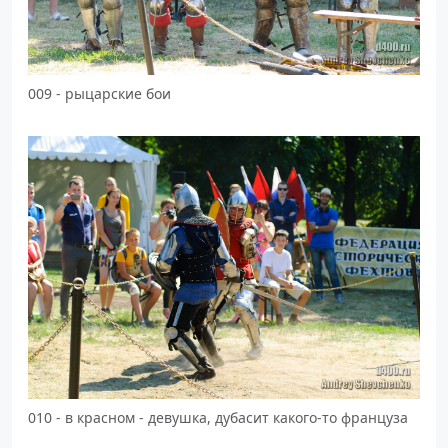
009 - рыцарские бои
010 - в красном - девушка, дубасит какого-то француза