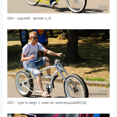
004 - харлей - велик о_О
005 - чую в лифт с ним не залезешь&#8230;