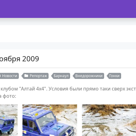
оября 2009
Новости
Репортаж
Барнаул
Внедорожники
Гонки
лубом "Алтай 4х4". Условия были прямо таки сверх экст
а фото: