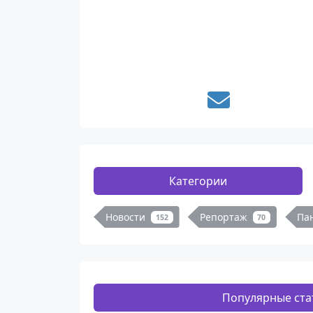
Категории
Новости
Репортаж
Па
152
70
Популярные ста