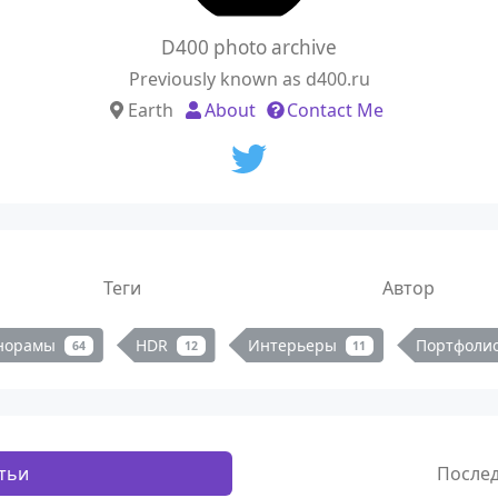
D400 photo archive
Previously known as d400.ru
Earth
About
Contact Me
Теги
Автор
норамы
HDR
Интерьеры
Портфоли
64
12
11
тьи
После