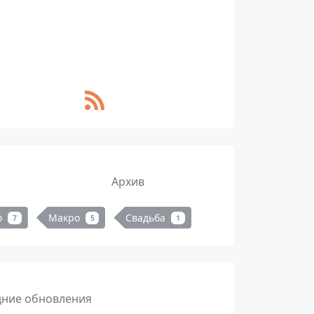
Архив
о
Макро
Свадьба
7
5
1
дние обновления