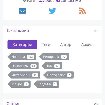
Earth
About
Contact Me
Таксономии
Категории
Теги
Автор
Архив
Новости
Репортаж
152
70
Панорамы
HDR
64
12
Интерьеры
Портфолио
11
7
Макро
Свадьба
5
1
Статья