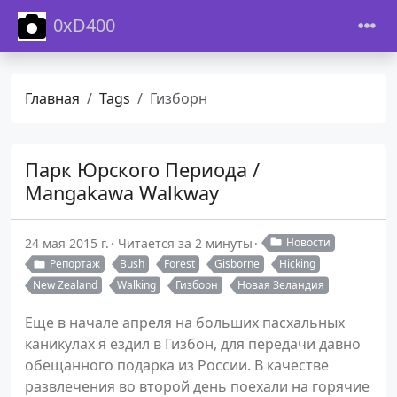
0xD400
Главная
Tags
Гизборн
Парк Юрского Периода /
Mangakawa Walkway
24 мая 2015 г.
Читается за 2 минуты
Новости
Репортаж
Bush
Forest
Gisborne
Hicking
New Zealand
Walking
Гизборн
Новая Зеландия
Еще в начале апреля на больших пасхальных
каникулах я ездил в Гизбон, для передачи давно
обещанного подарка из России. В качестве
развлечения во второй день поехали на горячие