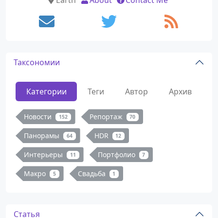
Earth
About
Contact Me
Таксономии
Категории
Теги
Автор
Архив
Новости
Репортаж
152
70
Панорамы
HDR
64
12
Интерьеры
Портфолио
11
7
Макро
Свадьба
5
1
Статья