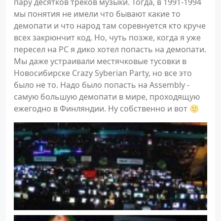
пару десятков треков музыки. Тогда, в 1991-1994
мы понятия не имели что бывают какие то
демопати и что народ там соревнуется кто круче
всех закрюнчит код. Но, чуть позже, когда я уже
пересел на PC я дико хотел попасть на демопати.
Мы даже устраивали местячковые тусовки в
Новосибирске Crazy Syberian Party, но все это
было не то. Надо было попасть на Assembly -
самую большую демопати в мире, проходящую
ежегодно в Финляндии. Ну собственно и вот 🙂