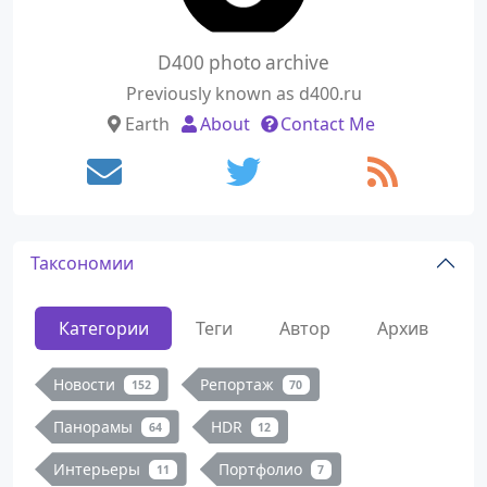
D400 photo archive
Previously known as d400.ru
Earth
About
Contact Me
Таксономии
Категории
Теги
Автор
Архив
Новости
Репортаж
152
70
Панорамы
HDR
64
12
Интерьеры
Портфолио
11
7