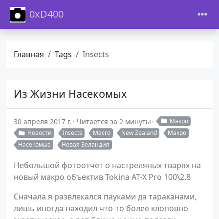
0xD400
Главная
Tags
Insects
Из Жизни Насекомых
30 апреля 2017 г.
Читается за 2 минуты
Макро
Новости
Insects
Macro
New Zealand
Макро
Насекомые
Новая Зеландия
Небольшой фотоотчет о настреляных тварях на
новый макро объектив Tokina AT-X Pro 100\2.8
Сначала я развлекался пауками да тараканами,
лишь иногда находил что-то более клоповно