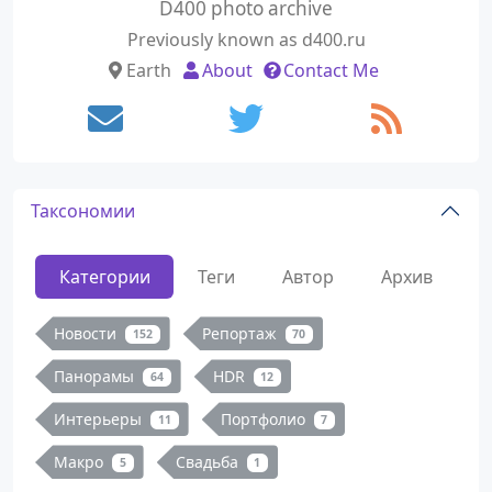
D400 photo archive
Previously known as d400.ru
Earth
About
Contact Me
Таксономии
Категории
Теги
Автор
Архив
Новости
Репортаж
152
70
Панорамы
HDR
64
12
Интерьеры
Портфолио
11
7
Макро
Свадьба
5
1