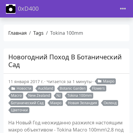
0xD400
Главная
Tags
Tokina 100mm
Новогодний Поход В Ботанический
Сад
11 января 2017 г.
Читается за 1 минуты
Макро
Новости
Auckland
Botanic Garden
Flowers
Macro
New Zealand
Nz
Tokina 100mm
Ботанический Сад
Макро
Новая Зеландия
Окленд
Цветочки
На Новый Год неожиданно разжился настоящим
макро объективом - Tokina Macro 100mm\2.8 под