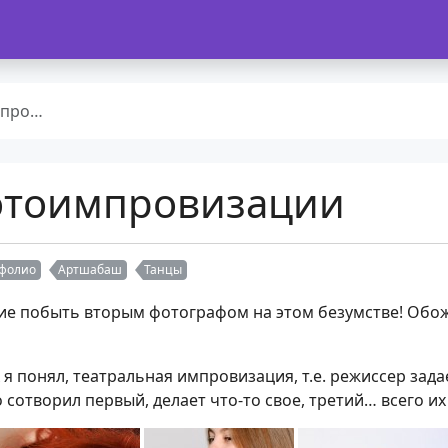
зации
отоимпровизации
фолио
Артшабаш
Танцы
ие побыть вторым фотографом на этом безумстве! Обож
 я понял, театральная импровизация, т.е. режиссер задае
 сотворил первый, делает что-то свое, третий… всего и