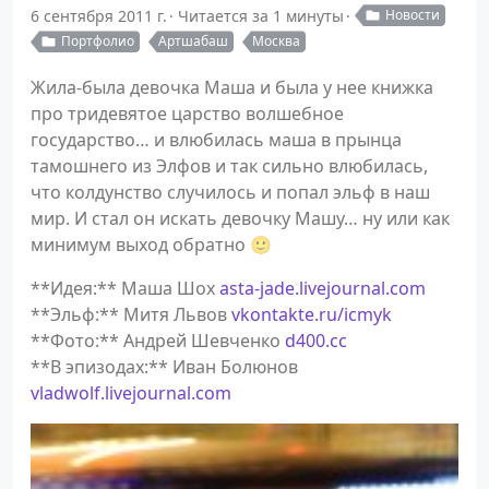
6 сентября 2011 г.
Читается за 1 минуты
Новости
Портфолио
Артшабаш
Москва
Жила-была девочка Маша и была у нее книжка
про тридевятое царство волшебное
государство… и влюбилась маша в прынца
тамошнего из Элфов и так сильно влюбилась,
что колдунство случилось и попал эльф в наш
мир. И стал он искать девочку Машу… ну или как
минимум выход обратно 🙂
**Идея:** Маша Шох
asta-jade.livejournal.com
**Эльф:** Митя Львов
vkontakte.ru/icmyk
**Фото:** Андрей Шевченко
d400.cc
**В эпизодах:** Иван Болюнов
vladwolf.livejournal.com