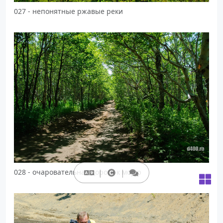
027 - непонятные ржавые реки
028 - очаровательная дорога к морю