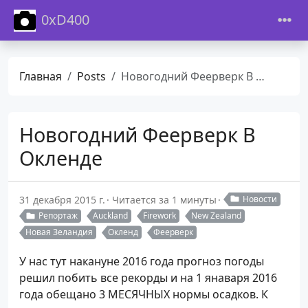
0xD400
Главная
Posts
Новогодний Феерверк В Окленде
Новогодний Феерверк В
Окленде
31 декабря 2015 г.
Читается за 1 минуты
Новости
Репортаж
Auckland
Firework
New Zealand
Новая Зеландия
Окленд
Феерверк
У нас тут накануне 2016 года прогноз погоды
решил побить все рекорды и на 1 янаваря 2016
года обещано 3 МЕСЯЧНЫХ нормы осадков. К