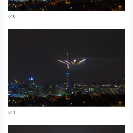
010
011