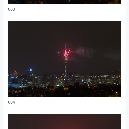
003
004