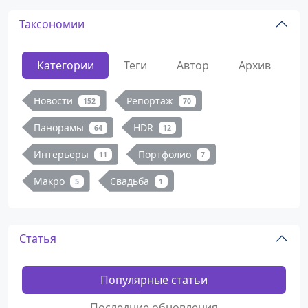
Таксономии
Категории
Теги
Автор
Архив
Новости
Репортаж
152
70
Панорамы
HDR
64
12
Интерьеры
Портфолио
11
7
Макро
Свадьба
5
1
Статья
Популярные статьи
Последние обновления