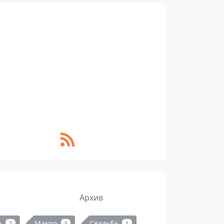
Архив
о
Макро
Свадьба
7
5
1