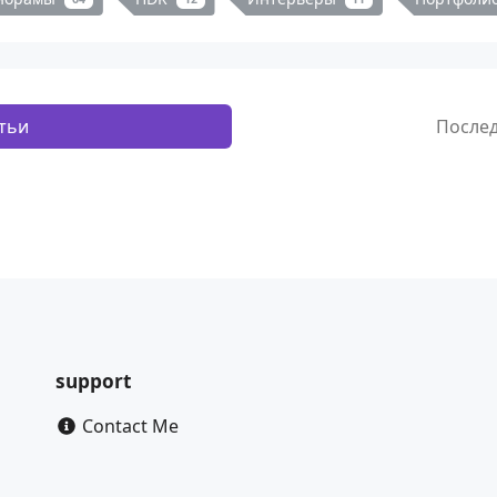
тьи
После
support
Contact Me