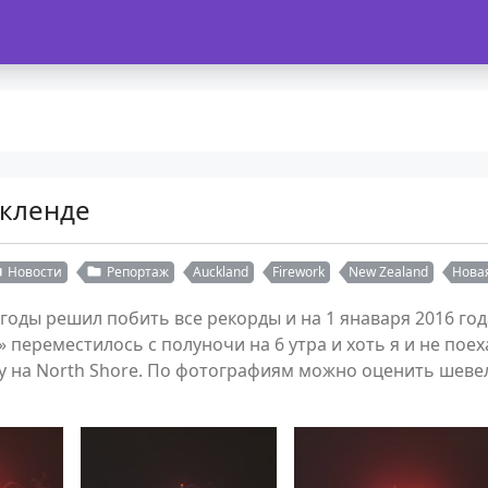
Окленде
Новости
Репортаж
Auckland
Firework
New Zealand
Нова
 погоды решил побить все рекорды и на 1 янаваря 2016
 переместилось с полуночи на 6 утра и хоть я и не поеха
у на North Shore. По фотографиям можно оценить шевел