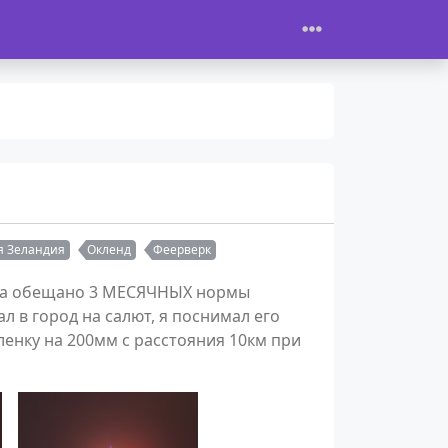
я Зеландия
Окленд
Феерверк
 года обещано 3 МЕСЯЧНЫХ нормы
л в город на салют, я поснимал его
енку на 200мм с расстояния 10км при