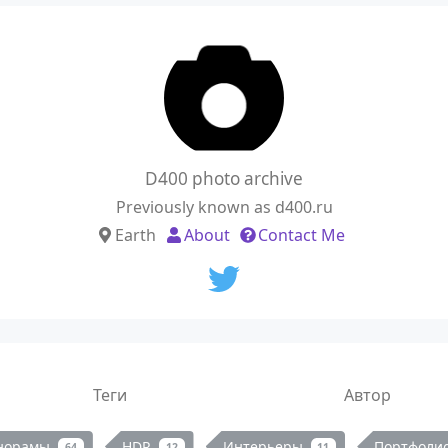
D400 photo archive
Previously known as d400.ru
Earth
About
Contact Me
Теги
Автор
норамы
HDR
Интерьеры
Портфоли
64
12
11