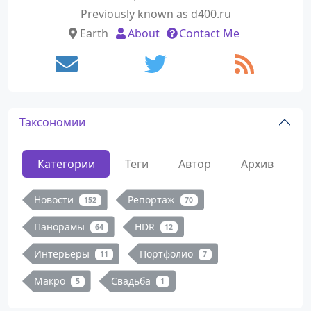
Previously known as d400.ru
Earth
About
Contact Me
Таксономии
Категории
Теги
Автор
Архив
Новости
Репортаж
152
70
Панорамы
HDR
64
12
Интерьеры
Портфолио
11
7
Макро
Свадьба
5
1