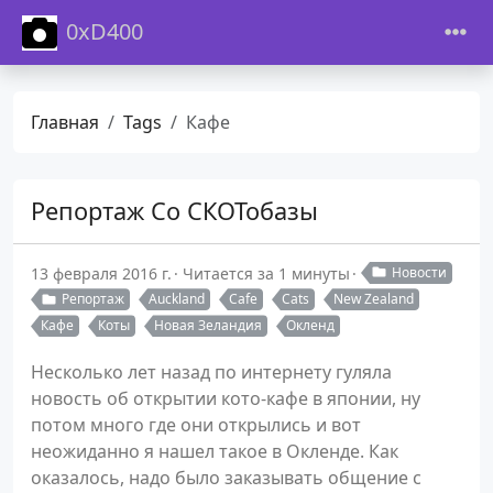
0xD400
Главная
Tags
Кафе
Репортаж Со СКОТобазы
13 февраля 2016 г.
Читается за 1 минуты
Новости
Репортаж
Auckland
Cafe
Cats
New Zealand
Кафе
Коты
Новая Зеландия
Окленд
Несколько лет назад по интернету гуляла
новость об открытии кото-кафе в японии, ну
потом много где они открылись и вот
неожиданно я нашел такое в Окленде. Как
оказалось, надо было заказывать общение с