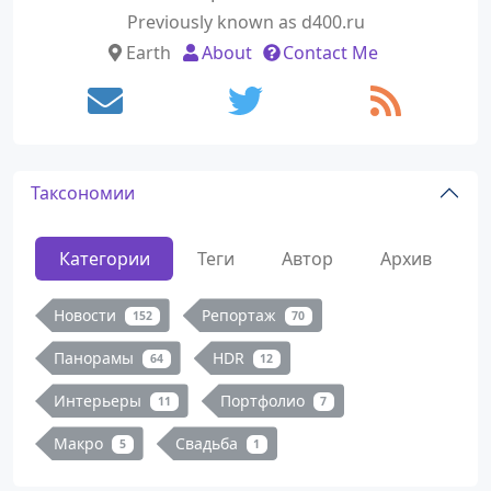
Previously known as d400.ru
Earth
About
Contact Me
Таксономии
Категории
Теги
Автор
Архив
Новости
Репортаж
152
70
Панорамы
HDR
64
12
Интерьеры
Портфолио
11
7
Макро
Свадьба
5
1