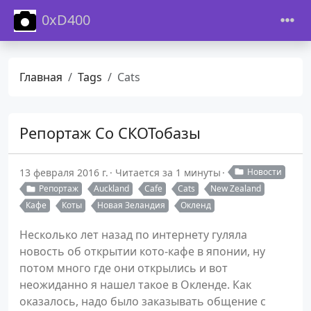
0xD400
Главная
Tags
Cats
Репортаж Со СКОТобазы
13 февраля 2016 г.
Читается за 1 минуты
Новости
Репортаж
Auckland
Cafe
Cats
New Zealand
Кафе
Коты
Новая Зеландия
Окленд
Несколько лет назад по интернету гуляла
новость об открытии кото-кафе в японии, ну
потом много где они открылись и вот
неожиданно я нашел такое в Окленде. Как
оказалось, надо было заказывать общение с