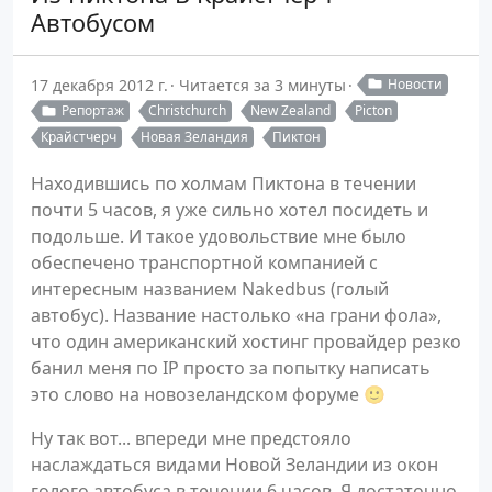
Автобусом
17 декабря 2012 г.
Читается за 3 минуты
Новости
Репортаж
Christchurch
New Zealand
Picton
Крайстчерч
Новая Зеландия
Пиктон
Находившись по холмам Пиктона в течении
почти 5 часов, я уже сильно хотел посидеть и
подольше. И такое удовольствие мне было
обеспечено транспортной компанией с
интересным названием Nakedbus (голый
автобус). Название настолько «на грани фола»,
что один американский хостинг провайдер резко
банил меня по IP просто за попытку написать
это слово на новозеландском форуме 🙂
Ну так вот... впереди мне предстояло
наслаждаться видами Новой Зеландии из окон
голого автобуса в течении 6 часов. Я достаточно