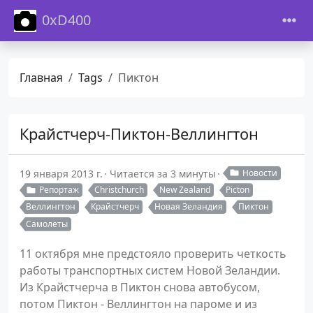
0xD400
Главная
Tags
Пиктон
Крайстчерч-Пиктон-Веллингтон
19 января 2013 г.
Читается за 3 минуты
Новости
Репортаж
Christchurch
New Zealand
Picton
Веллингтон
Крайстчерч
Новая Зеландия
Пиктон
Самолеты
11 октября мне предстояло проверить четкость
работы транспортных систем Новой Зеландии.
Из Крайстчерча в Пиктон снова автобусом,
потом Пиктон - Веллингтон на пароме и из