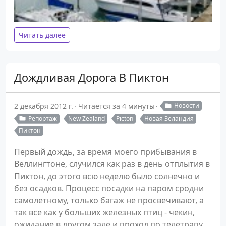
Читать далее
Дождливая Дорога В Пиктон
2 декабря 2012 г.
Читается за 4 минуты
Новости
Репортаж
New Zealand
Picton
Новая Зеландия
Пиктон
Первый дождь, за время моего прибывания в
Веллингтоне, случился как раз в день отплытия в
Пиктон, до этого всю неделю было солнечно и
без осадков. Процесс посадки на паром сродни
самолетному, только багаж не просвечивают, а
так все как у больших железных птиц - чекин,
ожидание в другом зале и проход по телетрапу.