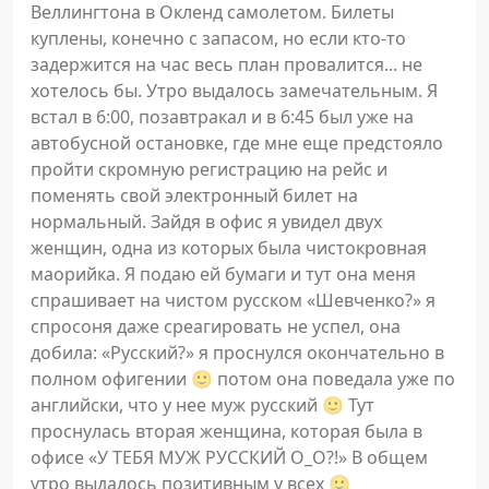
Веллингтона в Окленд самолетом. Билеты
куплены, конечно с запасом, но если кто-то
задержится на час весь план провалится... не
хотелось бы. Утро выдалось замечательным. Я
встал в 6:00, позавтракал и в 6:45 был уже на
автобусной остановке, где мне еще предстояло
пройти скромную регистрацию на рейс и
поменять свой электронный билет на
нормальный. Зайдя в офис я увидел двух
женщин, одна из которых была чистокровная
маорийка. Я подаю ей бумаги и тут она меня
спрашивает на чистом русском «Шевченко?» я
спросоня даже среагировать не успел, она
добила: «Русский?» я проснулся окончательно в
полном офигении 🙂 потом она поведала уже по
английски, что у нее муж русский 🙂 Тут
проснулась вторая женщина, которая была в
офисе «У ТЕБЯ МУЖ РУССКИЙ О_О?!» В общем
утро выдалось позитивным у всех 🙂