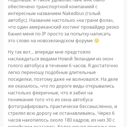
обеспечено транспортной компанией с
интересным названием Nakedbus (голый
автобус). Название настолько «на грани фола»,
что один американский хостинг провайдер резко
банил меня по IP просто за попытку написать
это слово на новозеландском форуме 🙂
Ну так вот... впереди мне предстояло
наслаждаться видами Новой Зеландии из окон
голого автобуса в течении 6 часов. Я достаточно
легко переношу подобные длительные
посиделки, поэтому даже не волновался. На деле
же оказалось, что по дороге виды открывались
настолько фееричные, что я забил на
понимание того что из окна автобуса
фотографировать практически бессмысленно, и
стрелял всю дорогу не останавливаясь. Через 6
часов накопилось около 180 кадров, из низ 30 с
копейками оказались более-менее пригодными