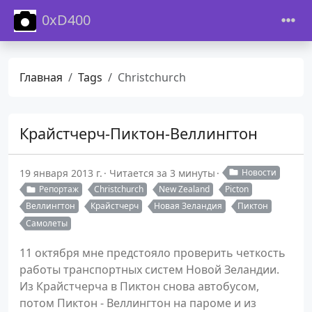
0xD400
Главная
Tags
Christchurch
Крайстчерч-Пиктон-Веллингтон
19 января 2013 г.
Читается за 3 минуты
Новости
Репортаж
Christchurch
New Zealand
Picton
Веллингтон
Крайстчерч
Новая Зеландия
Пиктон
Самолеты
11 октября мне предстояло проверить четкость
работы транспортных систем Новой Зеландии.
Из Крайстчерча в Пиктон снова автобусом,
потом Пиктон - Веллингтон на пароме и из