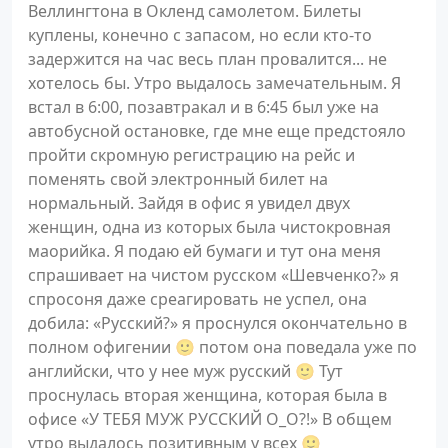
Веллингтона в Окленд самолетом. Билеты
куплены, конечно с запасом, но если кто-то
задержится на час весь план провалится... не
хотелось бы. Утро выдалось замечательным. Я
встал в 6:00, позавтракал и в 6:45 был уже на
автобусной остановке, где мне еще предстояло
пройти скромную регистрацию на рейс и
поменять свой электронный билет на
нормальный. Зайдя в офис я увидел двух
женщин, одна из которых была чистокровная
маорийка. Я подаю ей бумаги и тут она меня
спрашивает на чистом русском «Шевченко?» я
спросоня даже среагировать не успел, она
добила: «Русский?» я проснулся окончательно в
полном офигении 🙂 потом она поведала уже по
английски, что у нее муж русский 🙂 Тут
проснулась вторая женщина, которая была в
офисе «У ТЕБЯ МУЖ РУССКИЙ О_О?!» В общем
утро выдалось позитивным у всех 🙂