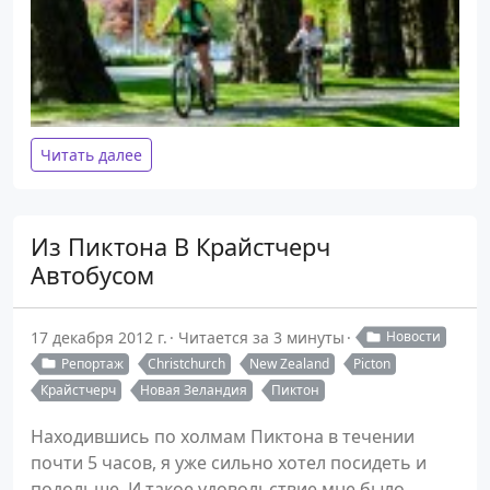
Читать далее
Из Пиктона В Крайстчерч
Автобусом
17 декабря 2012 г.
Читается за 3 минуты
Новости
Репортаж
Christchurch
New Zealand
Picton
Крайстчерч
Новая Зеландия
Пиктон
Находившись по холмам Пиктона в течении
почти 5 часов, я уже сильно хотел посидеть и
подольше. И такое удовольствие мне было