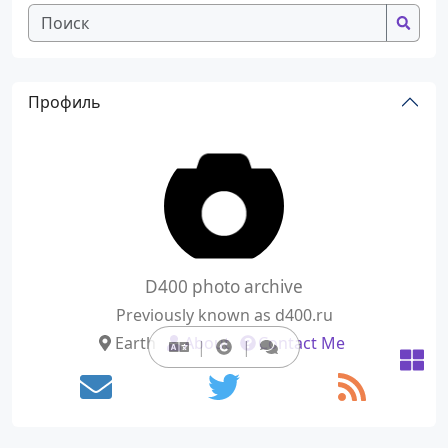
Профиль
D400 photo archive
Previously known as d400.ru
Earth
About
Contact Me