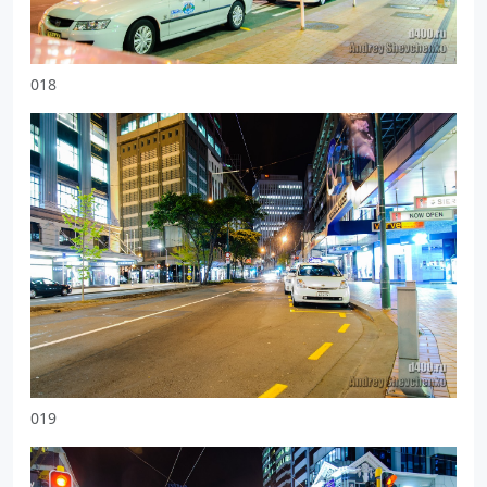
018
019