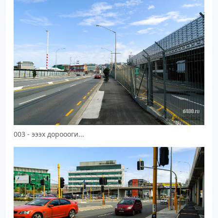
003 - эээх дороооги...