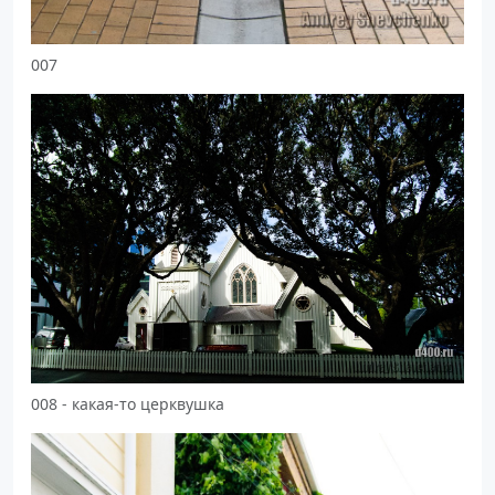
007
008 - какая-то церквушка