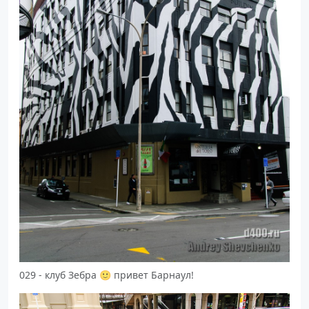
029 - клуб Зебра 🙂 привет Барнаул!