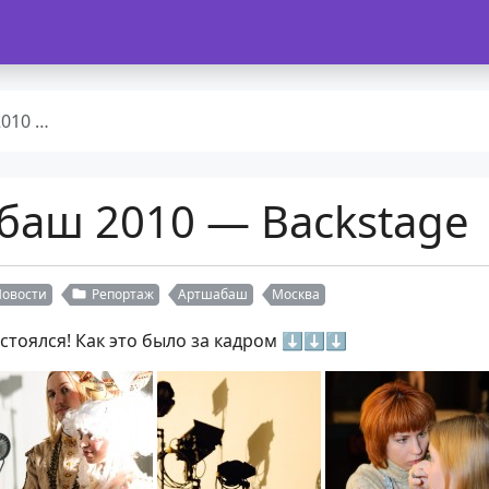
kstage
аш 2010 — Backstage
Новости
Репортаж
Артшабаш
Москва
остоялся! Как это было за кадром ⬇⬇⬇